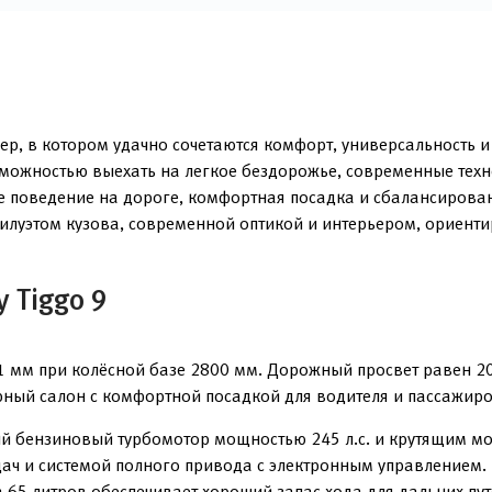
ер, в котором удачно сочетаются комфорт, универсальность и
зможностью выехать на легкое бездорожье, современные техн
е поведение на дороге, комфортная посадка и сбалансированн
илуэтом кузова, современной оптикой и интерьером, ориент
 Tiggo 9
1 мм при колёсной базе 2800 мм. Дорожный просвет равен 2
ный салон с комфортной посадкой для водителя и пассажиро
ый бензиновый турбомотор мощностью 245 л.с. и крутящим м
ач и системой полного привода с электронным управлением. 
на 65 литров обеспечивает хороший запас хода для дальних п