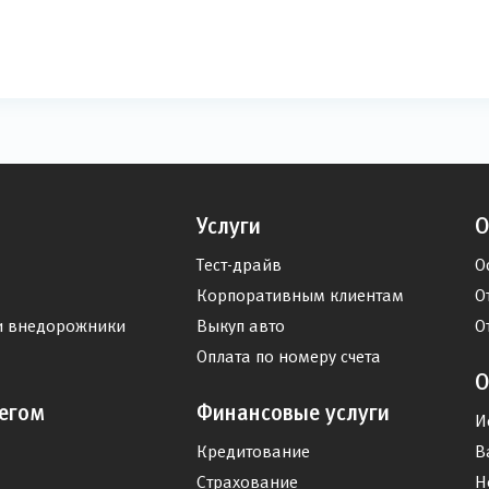
Услуги
О
Тест-драйв
О
Корпоративным клиентам
О
и внедорожники
Выкуп авто
О
Оплата по номеру счета
О
егом
Финансовые услуги
И
Кредитование
В
Страхование
Н