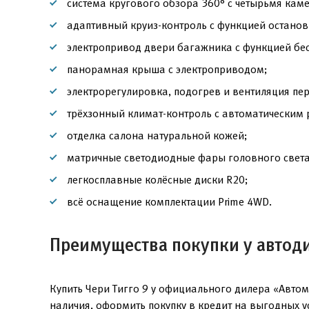
система кругового обзора 360° с четырьмя кам
адаптивный круиз-контроль с функцией остано
электропривод двери багажника с функцией бе
панорамная крыша с электроприводом;
электрорегулировка, подогрев и вентиляция пе
трёхзонный климат-контроль с автоматическим
отделка салона натуральной кожей;
матричные светодиодные фары головного света
легкосплавные колёсные диски R20;
всё оснащение комплектации Prime 4WD.
Преимущества покупки у автод
Купить Чери Тигго 9 у официального дилера «Авто
наличия, оформить покупку в кредит на выгодных 