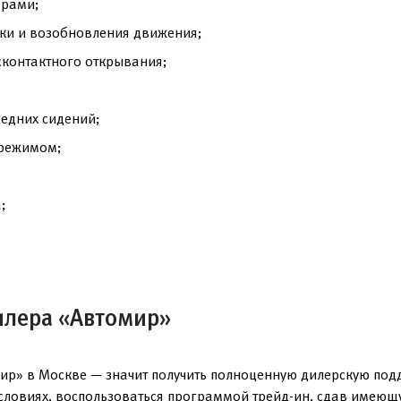
ерами;
вки и возобновления движения;
сконтактного открывания;
редних сидений;
 режимом;
;
илера «Автомир»
мир» в Москве — значит получить полноценную дилерскую под
условиях, воспользоваться программой трейд-ин, сдав имеющ