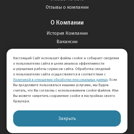
Отзывы о компании
О Компании
История Компании
Вакансии
Новости
Настоящий Сайт использует файлы cookie и собирает сведения
о пользователях сайта в целях анализа эффективности
Карта сайта
и улучшения работы сервисов сайта. Обработка сведений
о пользователях сайта осуществляется в соответствии с
Политикой в отношении обработки персональных данных
. Если
Контакты
Вы продолжите пользоваться нашими услугами, мы будем
считать, что Вы согласны с использованием cookie-файлов. Или
Вы можете запретить сохранение cookie в настройках своего
+7 495 234-33-66
браузера.
Клиентская служба
Закрыть
© 2026 АВТОМИР
Правовая информация