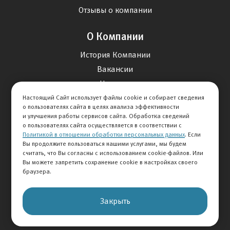
Отзывы о компании
О Компании
История Компании
Вакансии
Новости
Настоящий Сайт использует файлы cookie и собирает сведения
о пользователях сайта в целях анализа эффективности
Карта сайта
и улучшения работы сервисов сайта. Обработка сведений
о пользователях сайта осуществляется в соответствии с
Политикой в отношении обработки персональных данных
. Если
Контакты
Вы продолжите пользоваться нашими услугами, мы будем
считать, что Вы согласны с использованием cookie-файлов. Или
Вы можете запретить сохранение cookie в настройках своего
+7 495 234-33-66
браузера.
Клиентская служба
Закрыть
© 2026 АВТОМИР
Правовая информация